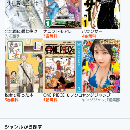
北北西に曇と往け
ナニワトモアレ
バウンサー
入江亜季
3巻無料
4巻無料
税金で買った本
ONE PIECE モノクロ版
ヤングジャンプ
3巻無料
1話無料
ヤングジャンプ編集部
ジャンルから探す