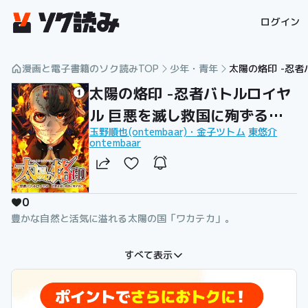
漫画を読むならソク読み
ログイン
漫画と電子書籍のソク読みTOP
少年・青年
太陽の烙印 -忍
太陽の烙印 -忍者バトルロイヤ
ル 巨悪を滅し救国に殉ずる！-
玉野順也(ontembaar)・金子ツトム
東悠介
【タテ読み】
ontembaar
0
豊かな自然と活気に溢れる太陽の国「ワカテカ」。
この国はいつからか、資本と権力に塗れた大国「ヨークネシア」
すべて表示
に支配されていた。
大昔この地に流れ着いた忍者の末裔パコは祖国ワカテカを解放す