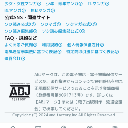
少女・女性マンガ
少年・青年マンガ
TLマンガ
BLマンガ
無料マンガ
公式SNS・関連サイト
ソク読み公式X
ソクマガ
ソクマガ公式X
ソク読み編集部
ソク読み編集部公式X
FAQ・規約など
よくあるご質問
利用規約
個人情報保護方針
電気通信事業法に基づく表記
特定商取引法に基づく表記
運営会社
ABJマークは、この電子書店・電子書籍配信サー
ビスが、著作権者からコンテンツ使用許諾を得た
正規版配信サービスであることを示す登録商標
（登録番号第6091713号）です。詳しくは
［ABJマーク］または［電子出版制作・流通協議
会］で検索してください。
Copyright (C) 2024 and factory,inc All Rights Reserved.