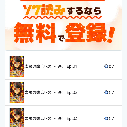
るため、仲間と共に強大すぎる悪に立ち向かう！
難攻不落とも思われる革命劇の果てに、パコたちが手にするのは
「自由」か、それとも…。
それぞれの思想と陰謀が交錯する 革命忍術バトル漫画 ここに
見参ッ！！
67
太陽の烙印 -忍 ⋯ み】 Ep.01
67
太陽の烙印 -忍 ⋯ み】 Ep.02
67
太陽の烙印 -忍 ⋯ み】 Ep.03