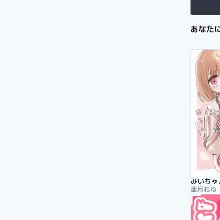
あなた
みいちゃ
亜月ねね