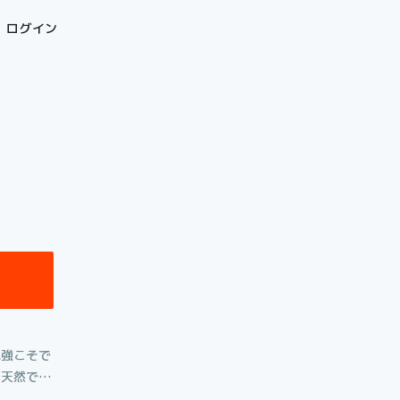
ログイン
勉強こそで
と天然で、
」のまっす