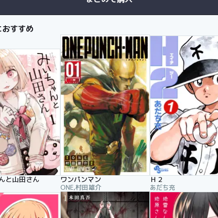
におすすめ
んと山田さん
ワンパンマン
Ｈ２
ONE,村田雄介
あだち充