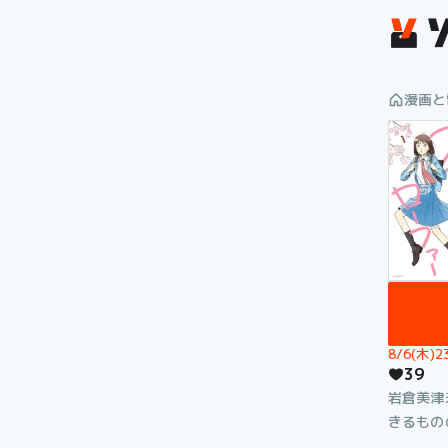
漫画を読むならソク読み
漫画と
8/6(木)
39
岩倉美津
きるもの
慣れない