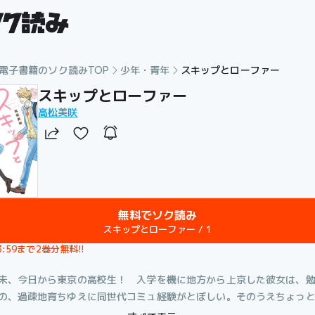
電子書籍のソク読みTOP
少年・青年
スキップとローファー
スキップとローファー
高松美咲
無料でソク読み
スキップとローファー / 1
23:59まで2巻分無料!!
未、今日から東京の高校生！ 入学を機に地方から上京した彼女は、
の、過疎地育ちゆえに同世代コミュ経験がとぼしい。そのうえちょっ
都会の高校はなかなかムズカシイ！ だけど、そんな「みつみちゃん