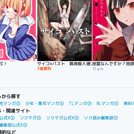
ぶ！
サイコ×パスト 猟奇殺人潜入捜査
地雷なんですか？地
3巻無料
りょん
ルから探す
性マンガ
少年・青年マンガ
TLマンガ
BLマンガ
無料
S・関連サイト
公式X
ソクマガ
ソクマガ公式X
ソク読み編集部
編集部公式X
規約など