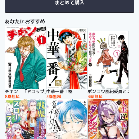
まとめて購入
あなたにおすすめ
チキン 「ドロップ」前夜の物語
中華一番！極
ポンコツ風紀委員とスカ
8巻無料
3巻無料
3巻無料