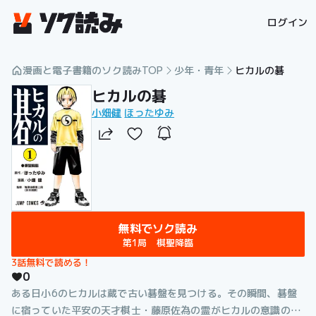
漫画を読むならソク読み
ログイン
漫画と電子書籍のソク読みTOP
少年・青年
ヒカルの碁
ヒカルの碁
小畑健
ほったゆみ
無料でソク読み
第1局 棋聖降臨
3話無料で読める！
0
ある日小6のヒカルは蔵で古い碁盤を見つける。その瞬間、碁盤
に宿っていた平安の天才棋士・藤原佐為の霊がヒカルの意識の中