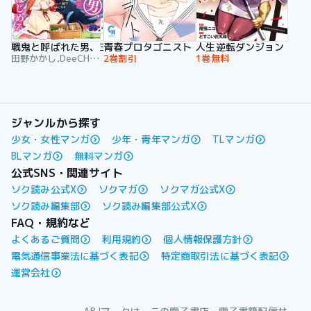
戦鬼と呼ばれた男、王家に暗殺されたら娘を拾い、一緒にスローライフをはじ
青春プロタゴニスト 僕たちは恋愛過剰
人生逆転ダンジョン
田野かかし,DeeCHA,ハーーナ殿下
2巻割引
1巻無料
ジャンルから探す
少女・女性マンガ
少年・青年マンガ
TLマンガ
BLマンガ
無料マンガ
公式SNS・関連サイト
ソク読み公式X
ソクマガ
ソクマガ公式X
ソク読み編集部
ソク読み編集部公式X
FAQ・規約など
よくあるご質問
利用規約
個人情報保護方針
電気通信事業法に基づく表記
特定商取引法に基づく表記
運営会社