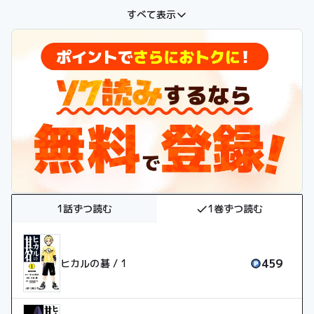
に入り込んだ。佐為の囲碁に対する一途な想いが、徐々にヒカル
すべて表示
を囲碁の世界へと導いていく…。
1話ずつ読む
1巻ずつ読む
459
ヒカルの碁 / 1