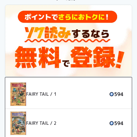
出会い、彼のギルドに誘われる。なんと、そこはルーシィの憧
れ“妖精の尻尾（フェアリーテイル）”だった!! なんでもヤリす
ぎ！ 魔法界一のお騒がせ集団が巻き起こすめちゃおもしろ冒険
ファンタジー！
594
FAIRY TAIL / 1
594
FAIRY TAIL / 2