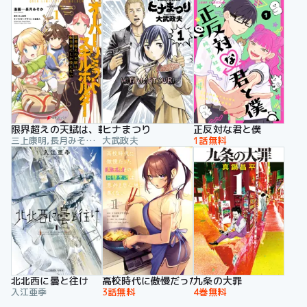
限界超えの天賦は、転生者にしか扱えない
ヒナまつり
正反対な君と僕
三上康明,長月みそか,大槍葦人
大武政夫
1話無料
北北西に曇と往け
高校時代に傲慢だった女王様との同棲生活は意
九条の大罪
入江亜季
3話無料
4巻無料