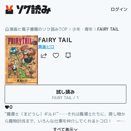
漫画を読むならソク読み
ログイン
漫画と電子書籍のソク読みTOP
少年・青年
FAIRY TAIL
FAIRY TAIL
真島ヒロ
試し読み
FAIRY TAIL / 1
0
“魔導士（まどうし）ギルド”……それは魔導士たちに、探し物か
ら魔物討伐まで、いろんな仕事を仲介してくれるトコロ！ 一人
前の魔導士を目指す少女・ルーシィは、火を操る魔導士・ナツと
すべて表示