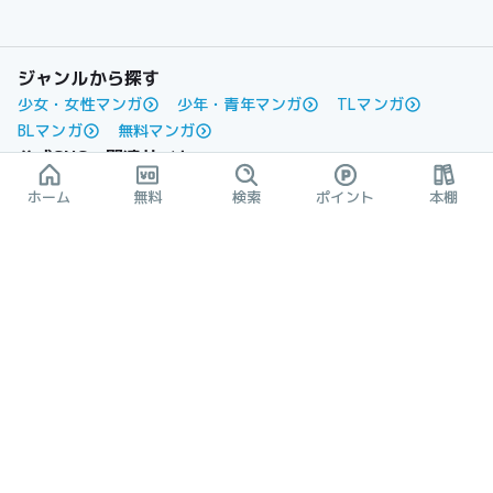
ジャンルから探す
少女・女性マンガ
少年・青年マンガ
TLマンガ
BLマンガ
無料マンガ
公式SNS・関連サイト
ソク読み公式X
ソクマガ
ソクマガ公式X
ホーム
無料
検索
ポイント
本棚
ソク読み編集部
ソク読み編集部公式X
FAQ・規約など
よくあるご質問
利用規約
個人情報保護方針
電気通信事業法に基づく表記
特定商取引法に基づく表記
運営会社
ABJマークは、この電子書店・電子書籍配信サー
ビスが、著作権者からコンテンツ使用許諾を得た
正規版配信サービスであることを示す登録商標
（登録番号第6091713号）です。詳しくは
［ABJマーク］または［電子出版制作・流通協議