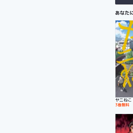
あなた
ヤニねこ
3巻無料