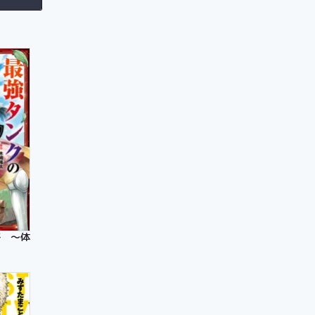
 ～体力9999のレアスキル持ちタンク、勇者パーティーを追放される