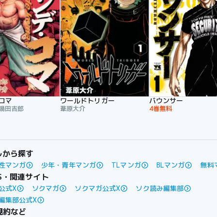
コマ
ワールドトリガー
バウンサー
,鍋田吉郎
葦原大介
4巻無料
ルから探す
性マンガ
少年・青年マンガ
TLマンガ
BLマンガ
無料
S・関連サイト
公式X
ソクマガ
ソクマガ公式X
ソク読み編集部
編集部公式X
規約など