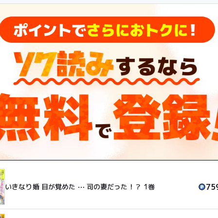
真央の前に現れて――。
75
いきなり婚 目が覚めた ⋯ 司の妻だった！？ 1巻