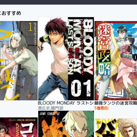
におすすめ
BLOODY MONDAY ラストシーズン
最強タンクの迷宮攻略
恵広史,龍門諒
5巻割引