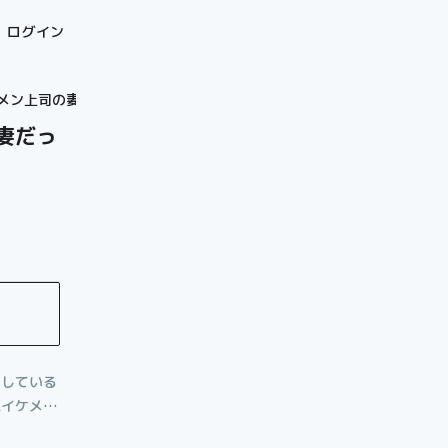
ログイン
ケメン上司の妻だった！？
妻だっ
をしている
ぬイケメン
、新しい上