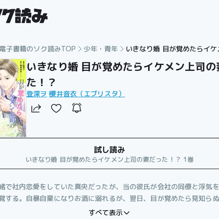
電子書籍のソク読みTOP
少年・青年
いきなり婚 目が覚めたらイ
いきなり婚 目が覚めたらイケメン上司の
た！？
登深ヲ
櫻井音衣（エブリスタ）
試し読み
いきなり婚 目が覚めたらイケメン上司の妻だった！？ 1巻
緒で社内恋愛をしていた真央だったが、当の彼氏が会社の同僚と浮気
覚する。自暴自棄になりお酒に溺れるが、翌日、目が覚めたら見知ら
の中だった!? あわててその場から逃げ出すも、そのイケメンは翌週
すべて表示