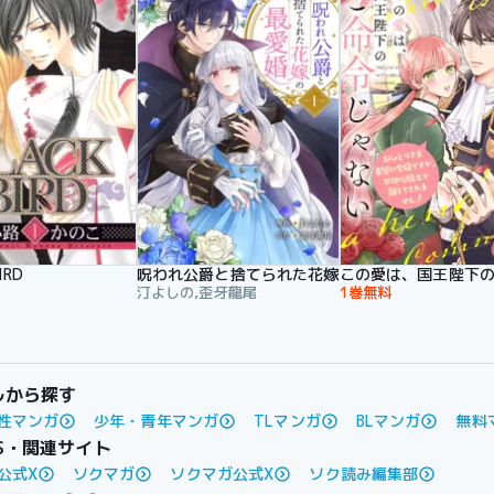
IRD
呪われ公爵と捨てられた花嫁の最愛婚【電子単行
この愛は、国王陛下の
汀よしの,歪牙龍尾
1巻無料
ルから探す
性マンガ
少年・青年マンガ
TLマンガ
BLマンガ
無料
S・関連サイト
公式X
ソクマガ
ソクマガ公式X
ソク読み編集部