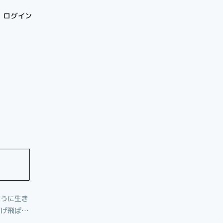
ログイン
ように生き
投げ飛ばす
が非日常に