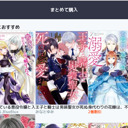
まとめて購入
におすすめ
ている悪役令嬢と入れ替わって婚約者たちをぶっ飛ばしたら、溺愛が
王子と騎士は男装聖女が死ぬほど愛おしい
身代わりの花嫁は、
BlueBlue
みなとゆみ
2巻割引