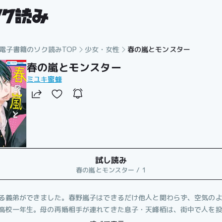
電子書籍のソク読みTOP
少女・女性
春の嵐とモンスター
春の嵐とモンスター
ミユキ蜜蜂
試し読み
春の嵐とモンスター / 1
る義弟ができました。春野嵐子はできるだけ他人と関わらず、空気の
高校一年生。母の再婚相手が連れてきた息子・天峰栢は、街中で人を
モンスター中学生だった！どうやら栢には事情があるようで…？日常