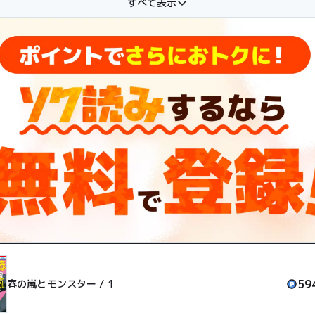
すべて表示
凸凹義姉弟ストーリー開幕！
59
春の嵐とモンスター / 1