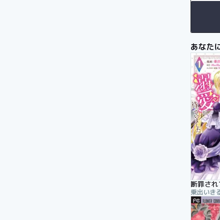
あなた
断罪され
乗出いきる,