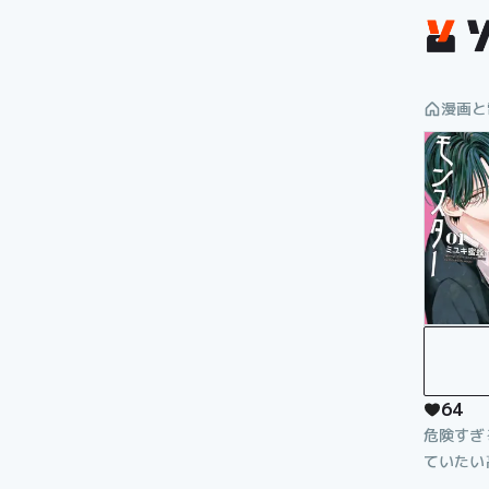
漫画を読むならソク読み
漫画と
64
危険すぎ
ていたい
タイプの