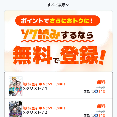
への執念があった。氷の上で出会った二人がタッグを組んで、フ
すべて表示
ィギュアスケートで世界を目指す！
無料
無料&割引キャンペーン中！
↓
759
メダリスト / 1
110
または
無料
無料&割引キャンペーン中！
↓
759
メダリスト / 2
110
または