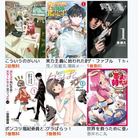
こういうのがいい
実力主義に拾われた鑑定士 ～奴隷扱いだった
ザ・ファブル Ｔｈｅ 
2話無料
茂ノ加羅玄,薄味メロン
1巻割引
ポンコツ風紀委員とスカート丈が不適切なＪＫの話
グラぱらっ！
世界を救うために亜人と
3巻無料
3巻無料
音井れこ丸