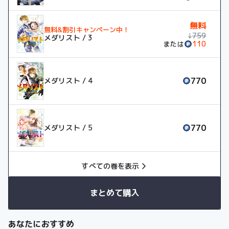
無料
無料&割引キャンペーン中！
↓
759
メダリスト / 3
110
または
770
メダリスト / 4
770
メダリスト / 5
すべての巻を表示
まとめて購入
あなたにおすすめ