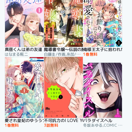
真昼くんは弟の友達
魔導書令嬢～伝説の魔導書を修復したら最強の
俺様王太子に拾われた崖っ
はなまる糀二
白藤圭/作画,糸加/原作
1巻無料
愛され皇妃のゆううつ
不可抗力のI LOVE YOU
パラダイスヘル
1巻無料
3話無料
冬坂あゆる,COMIC ROOM