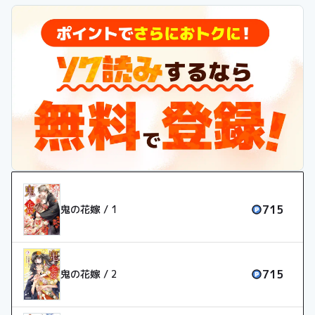
又…あやかしたちはその優れた能力と美貌で、日本の中核を担っ
ていた。あやかしに繁栄をもたらす唯一無二の存在――“花嫁”と
して見出された人間の娘は、あやかしからの無償の愛を約束され
る。女子高校生・柚子は、妖狐の花嫁である妹を持ち、虐げら
れ、愛されぬ日々を送っていた。ついに心が破れた日、柚子は夜
の街で見たこともないほど美しい青年に出会う。紅い瞳を持つ彼
は、最強のあやかしである鬼の次期当主・鬼龍院玲夜だった
――。◆ ◆ ◆冷徹と呼ばれる最強のあやかしに、ドロドロに
愛されて…!?シリーズ累計50万部の大人気小説、待望のコミカラ
イズ！運命の出逢いから始まる和風あやかしシンデレラストーリ
ー、堂々開幕の第１巻！(この作品は電子コミック誌noicomi
vol.62、64、66、68、70、72に収録されています。重複購入
にご注意ください)
715
鬼の花嫁 / 1
715
鬼の花嫁 / 2