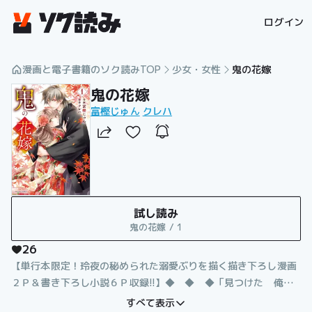
漫画を読むならソク読み
ログイン
漫画と電子書籍のソク読みTOP
少女・女性
鬼の花嫁
鬼の花嫁
富樫じゅん
クレハ
試し読み
鬼の花嫁 / 1
26
【単行本限定！玲夜の秘められた溺愛ぶりを描く描き下ろし漫画
２Ｐ＆書き下ろし小説６Ｐ収録!!】◆ ◆ ◆「見つけた 俺の
花嫁」そこは、あやかしと人間が共存する日本。鬼、妖狐、猫
すべて表示