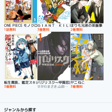
ONE PIECE モノクロ版
ＧＩＡＮＴ ＫＩＬＬＩＮＧ
まりも兄弟の茶飯事
1話無料
3巻無料
2巻無料
転生貴族、鑑定スキルで成り上がる ～弱小領地を受け継いだので
バジリスク～甲賀忍法帖～
ヤニねこ
3巻無料
せがわまさき,山田風太郎
3巻無料
ジャンルから探す