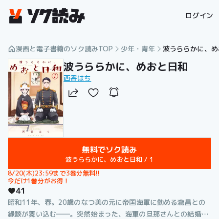
漫画を読むならソク読み
ログイン
漫画と電子書籍のソク読みTOP
少年・青年
波うららかに、め
波うららかに、めおと日和
西香はち
無料でソク読み
波うららかに、めおと日和 / 1
8/20(木)23:59まで3巻分無料!!

今だけ1巻分がお得！
41
昭和11年、春。20歳のなつ美の元に帝国海軍に勤める瀧昌との
縁談が舞い込む――。突然始まった、海軍の旦那さんとの結婚生