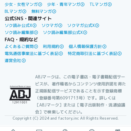
少女・女性マンガ
少年・青年マンガ
TLマンガ
BLマンガ
無料マンガ
公式SNS・関連サイト
ソク読み公式X
ソクマガ
ソクマガ公式X
ソク読み編集部
ソク読み編集部公式X
FAQ・規約など
よくあるご質問
利用規約
個人情報保護方針
電気通信事業法に基づく表記
特定商取引法に基づく表記
運営会社
ABJマークは、この電子書店・電子書籍配信サー
ビスが、著作権者からコンテンツ使用許諾を得た
正規版配信サービスであることを示す登録商標
（登録番号第6091713号）です。詳しくは
［ABJマーク］または［電子出版制作・流通協議
会］で検索してください。
Copyright (C) 2024 and factory,inc All Rights Reserved.