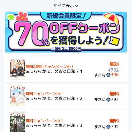
活。家のことはもちろん男女のことにも（かなり）不慣れな二人
すべて表示
の、ピュア度MAXな夫婦生活が始まる！潮風が吹けば、あなたの
ことを思い出す。戦前日本で暮らす夫婦の、春夏秋冬、つつまし
くも優しい日々の物語。
無料
無料&割引キャンペーン中！
↓
792
波うららかに、めおと日和 / 1
396
または
無料
無料キャンペーン中！
波うららかに、めおと日和 / 2
792
または
無料
無料キャンペーン中！
波うららかに、めおと日和 / 3
792
または