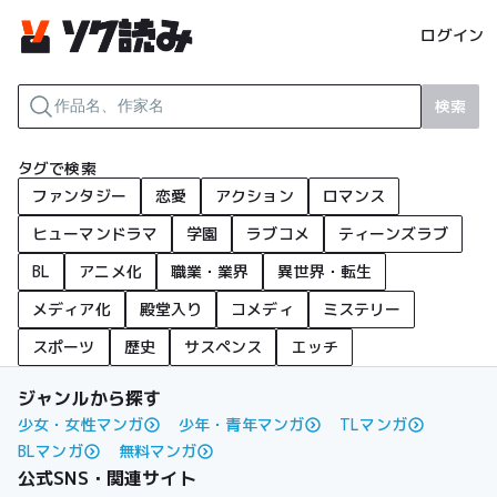
ログイン
検索
タグで検索
ファンタジー
恋愛
アクション
ロマンス
ヒューマンドラマ
学園
ラブコメ
ティーンズラブ
BL
アニメ化
職業・業界
異世界・転生
メディア化
殿堂入り
コメディ
ミステリー
スポーツ
歴史
サスペンス
エッチ
ジャンルから探す
少女・女性マンガ
少年・青年マンガ
TLマンガ
BLマンガ
無料マンガ
公式SNS・関連サイト