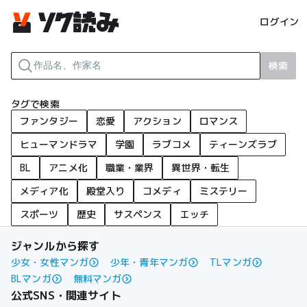
ログイン
検索
タグで検索
ファンタジー
恋愛
アクション
ロマンス
ヒューマンドラマ
学園
ラブコメ
ティーンズラブ
BL
アニメ化
職業・業界
異世界・転生
メディア化
殿堂入り
コメディ
ミステリー
スポーツ
歴史
サスペンス
エッチ
ジャンルから探す
少女・女性マンガ
少年・青年マンガ
TLマンガ
BLマンガ
無料マンガ
公式SNS・関連サイト