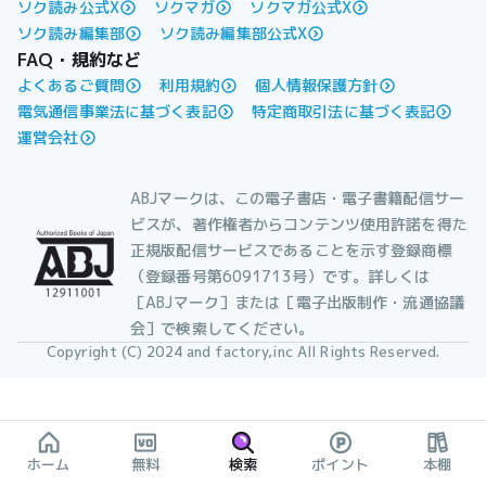
ソク読み公式X
ソクマガ
ソクマガ公式X
ソク読み編集部
ソク読み編集部公式X
FAQ・規約など
よくあるご質問
利用規約
個人情報保護方針
電気通信事業法に基づく表記
特定商取引法に基づく表記
運営会社
ABJマークは、この電子書店・電子書籍配信サー
ビスが、著作権者からコンテンツ使用許諾を得た
正規版配信サービスであることを示す登録商標
（登録番号第6091713号）です。詳しくは
［ABJマーク］または［電子出版制作・流通協議
会］で検索してください。
Copyright (C) 2024 and factory,inc All Rights Reserved.
ホーム
無料
検索
ポイント
本棚