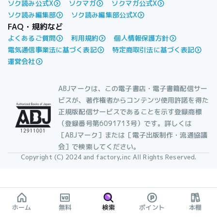
ソク読み公式X
ソクマガ
ソクマガ公式X
ソク読み編集部
ソク読み編集部公式X
FAQ・規約など
よくあるご質問
利用規約
個人情報保護方針
電気通信事業法に基づく表記
特定商取引法に基づく表記
運営会社
ABJマークは、この電子書店・電子書籍配信サー
ビスが、著作権者からコンテンツ使用許諾を得た
正規版配信サービスであることを示す登録商標
（登録番号第6091713号）です。詳しくは
［ABJマーク］または［電子出版制作・流通協議
会］で検索してください。
Copyright (C) 2024 and factory,inc All Rights Reserved.
ホーム
無料
検索
ポイント
本棚