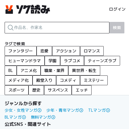
ログイン
検索
タグで検索
ファンタジー
恋愛
アクション
ロマンス
ヒューマンドラマ
学園
ラブコメ
ティーンズラブ
BL
アニメ化
職業・業界
異世界・転生
メディア化
殿堂入り
コメディ
ミステリー
スポーツ
歴史
サスペンス
エッチ
ジャンルから探す
少女・女性マンガ
少年・青年マンガ
TLマンガ
BLマンガ
無料マンガ
公式SNS・関連サイト