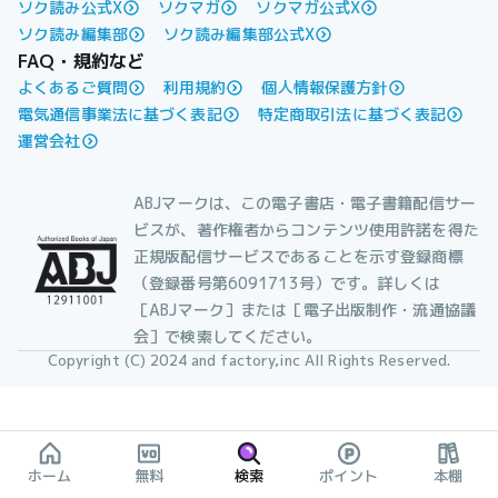
ソク読み公式X
ソクマガ
ソクマガ公式X
ソク読み編集部
ソク読み編集部公式X
FAQ・規約など
よくあるご質問
利用規約
個人情報保護方針
電気通信事業法に基づく表記
特定商取引法に基づく表記
運営会社
ABJマークは、この電子書店・電子書籍配信サー
ビスが、著作権者からコンテンツ使用許諾を得た
正規版配信サービスであることを示す登録商標
（登録番号第6091713号）です。詳しくは
［ABJマーク］または［電子出版制作・流通協議
会］で検索してください。
Copyright (C) 2024 and factory,inc All Rights Reserved.
ホーム
無料
検索
ポイント
本棚