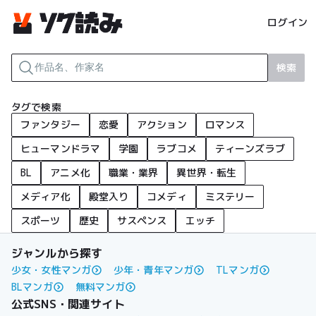
ログイン
検索
タグで検索
ファンタジー
恋愛
アクション
ロマンス
ヒューマンドラマ
学園
ラブコメ
ティーンズラブ
BL
アニメ化
職業・業界
異世界・転生
メディア化
殿堂入り
コメディ
ミステリー
スポーツ
歴史
サスペンス
エッチ
ジャンルから探す
少女・女性マンガ
少年・青年マンガ
TLマンガ
BLマンガ
無料マンガ
公式SNS・関連サイト