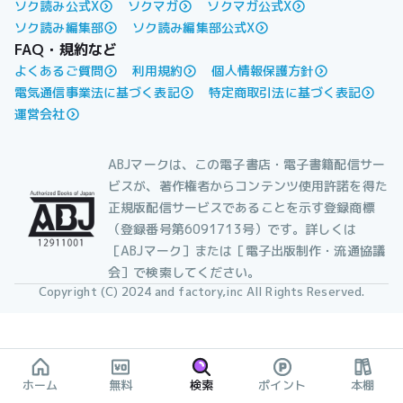
ソク読み公式X
ソクマガ
ソクマガ公式X
ソク読み編集部
ソク読み編集部公式X
FAQ・規約など
よくあるご質問
利用規約
個人情報保護方針
電気通信事業法に基づく表記
特定商取引法に基づく表記
運営会社
ABJマークは、この電子書店・電子書籍配信サー
ビスが、著作権者からコンテンツ使用許諾を得た
正規版配信サービスであることを示す登録商標
（登録番号第6091713号）です。詳しくは
［ABJマーク］または［電子出版制作・流通協議
会］で検索してください。
Copyright (C) 2024 and factory,inc All Rights Reserved.
ホーム
無料
検索
ポイント
本棚