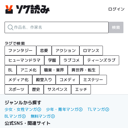
ログイン
検索
タグで検索
ファンタジー
恋愛
アクション
ロマンス
ヒューマンドラマ
学園
ラブコメ
ティーンズラブ
BL
アニメ化
職業・業界
異世界・転生
メディア化
殿堂入り
コメディ
ミステリー
スポーツ
歴史
サスペンス
エッチ
ジャンルから探す
少女・女性マンガ
少年・青年マンガ
TLマンガ
BLマンガ
無料マンガ
公式SNS・関連サイト