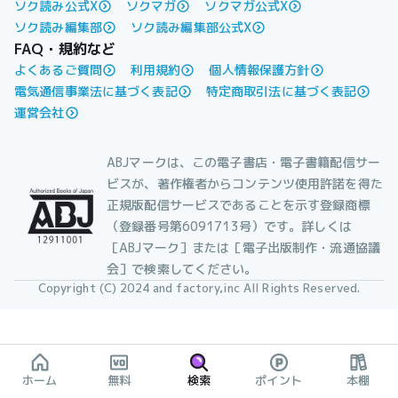
ソク読み公式X
ソクマガ
ソクマガ公式X
ソク読み編集部
ソク読み編集部公式X
FAQ・規約など
よくあるご質問
利用規約
個人情報保護方針
電気通信事業法に基づく表記
特定商取引法に基づく表記
運営会社
ABJマークは、この電子書店・電子書籍配信サー
ビスが、著作権者からコンテンツ使用許諾を得た
正規版配信サービスであることを示す登録商標
（登録番号第6091713号）です。詳しくは
［ABJマーク］または［電子出版制作・流通協議
会］で検索してください。
Copyright (C) 2024 and factory,inc All Rights Reserved.
ホーム
無料
検索
ポイント
本棚