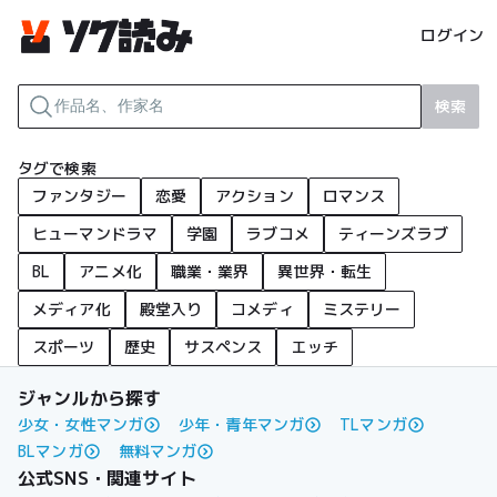
ログイン
検索
タグで検索
ファンタジー
恋愛
アクション
ロマンス
ヒューマンドラマ
学園
ラブコメ
ティーンズラブ
BL
アニメ化
職業・業界
異世界・転生
メディア化
殿堂入り
コメディ
ミステリー
スポーツ
歴史
サスペンス
エッチ
ジャンルから探す
少女・女性マンガ
少年・青年マンガ
TLマンガ
BLマンガ
無料マンガ
公式SNS・関連サイト