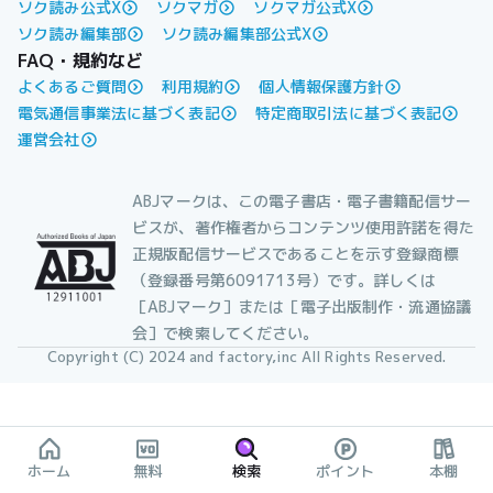
ソク読み公式X
ソクマガ
ソクマガ公式X
ソク読み編集部
ソク読み編集部公式X
FAQ・規約など
よくあるご質問
利用規約
個人情報保護方針
電気通信事業法に基づく表記
特定商取引法に基づく表記
運営会社
ABJマークは、この電子書店・電子書籍配信サー
ビスが、著作権者からコンテンツ使用許諾を得た
正規版配信サービスであることを示す登録商標
（登録番号第6091713号）です。詳しくは
［ABJマーク］または［電子出版制作・流通協議
会］で検索してください。
Copyright (C) 2024 and factory,inc All Rights Reserved.
ホーム
無料
検索
ポイント
本棚