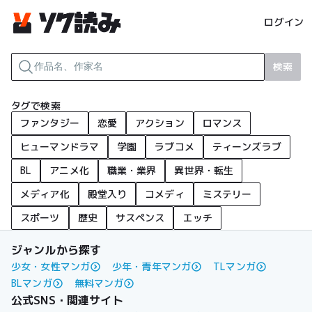
ログイン
検索
タグで検索
ファンタジー
恋愛
アクション
ロマンス
ヒューマンドラマ
学園
ラブコメ
ティーンズラブ
BL
アニメ化
職業・業界
異世界・転生
メディア化
殿堂入り
コメディ
ミステリー
スポーツ
歴史
サスペンス
エッチ
ジャンルから探す
少女・女性マンガ
少年・青年マンガ
TLマンガ
BLマンガ
無料マンガ
公式SNS・関連サイト