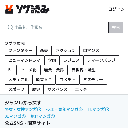
ログイン
検索
タグで検索
ファンタジー
恋愛
アクション
ロマンス
ヒューマンドラマ
学園
ラブコメ
ティーンズラブ
BL
アニメ化
職業・業界
異世界・転生
メディア化
殿堂入り
コメディ
ミステリー
スポーツ
歴史
サスペンス
エッチ
ジャンルから探す
少女・女性マンガ
少年・青年マンガ
TLマンガ
BLマンガ
無料マンガ
公式SNS・関連サイト