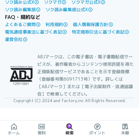
ソク読み公式X
ソクマガ
ソクマガ公式X
ソク読み編集部
ソク読み編集部公式X
FAQ・規約など
よくあるご質問
利用規約
個人情報保護方針
電気通信事業法に基づく表記
特定商取引法に基づく表記
運営会社
ABJマークは、この電子書店・電子書籍配信サー
ビスが、著作権者からコンテンツ使用許諾を得た
正規版配信サービスであることを示す登録商標
（登録番号第6091713号）です。詳しくは
［ABJマーク］または［電子出版制作・流通協議
会］で検索してください。
Copyright (C) 2024 and factory,inc All Rights Reserved.
ホーム
無料
検索
ポイント
本棚