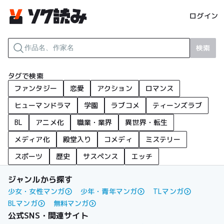
ログイン
検索
タグで検索
ファンタジー
恋愛
アクション
ロマンス
ヒューマンドラマ
学園
ラブコメ
ティーンズラブ
BL
アニメ化
職業・業界
異世界・転生
メディア化
殿堂入り
コメディ
ミステリー
スポーツ
歴史
サスペンス
エッチ
ジャンルから探す
少女・女性マンガ
少年・青年マンガ
TLマンガ
BLマンガ
無料マンガ
公式SNS・関連サイト