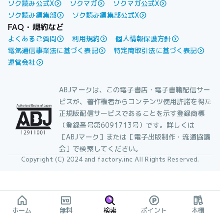
ソク読み公式X
ソクマガ
ソクマガ公式X
ソク読み編集部
ソク読み編集部公式X
FAQ・規約など
よくあるご質問
利用規約
個人情報保護方針
電気通信事業法に基づく表記
特定商取引法に基づく表記
運営会社
ABJマークは、この電子書店・電子書籍配信サー
ビスが、著作権者からコンテンツ使用許諾を得た
正規版配信サービスであることを示す登録商標
（登録番号第6091713号）です。詳しくは
［ABJマーク］または［電子出版制作・流通協議
会］で検索してください。
Copyright (C) 2024 and factory,inc All Rights Reserved.
ホーム
無料
検索
ポイント
本棚