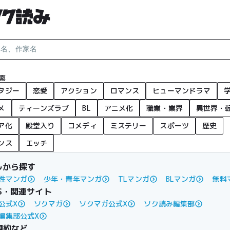
索
タジー
恋愛
アクション
ロマンス
ヒューマンドラマ
メ
ティーンズラブ
BL
アニメ化
職業・業界
異世界・
ア化
殿堂入り
コメディ
ミステリー
スポーツ
歴史
ンス
エッチ
ルから探す
性マンガ
少年・青年マンガ
TLマンガ
BLマンガ
無料
S・関連サイト
公式X
ソクマガ
ソクマガ公式X
ソク読み編集部
編集部公式X
規約など