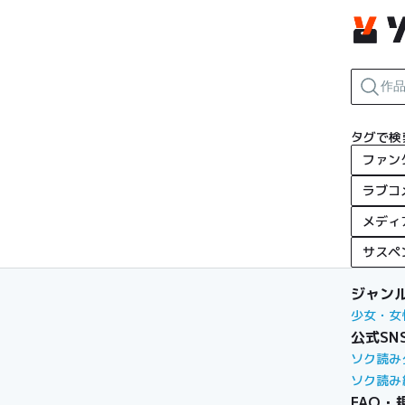
タグで検
ファン
ラブコ
メディ
サスペ
ジャン
少女・女
公式SN
ソク読み
ソク読み
FAQ・