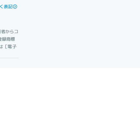
く表記
権者からコ
登録商標
たは［電子