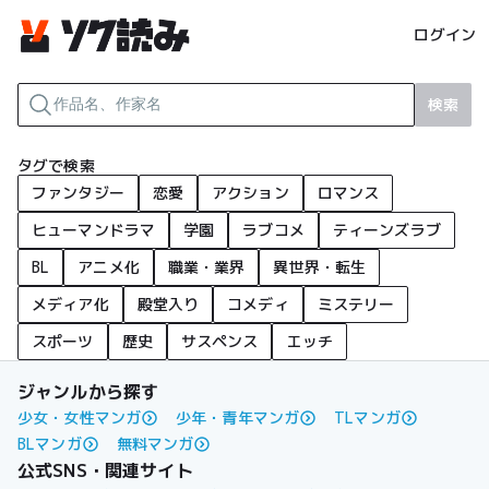
ログイン
検索
タグで検索
ファンタジー
恋愛
アクション
ロマンス
ヒューマンドラマ
学園
ラブコメ
ティーンズラブ
BL
アニメ化
職業・業界
異世界・転生
メディア化
殿堂入り
コメディ
ミステリー
スポーツ
歴史
サスペンス
エッチ
ジャンルから探す
少女・女性マンガ
少年・青年マンガ
TLマンガ
BLマンガ
無料マンガ
公式SNS・関連サイト