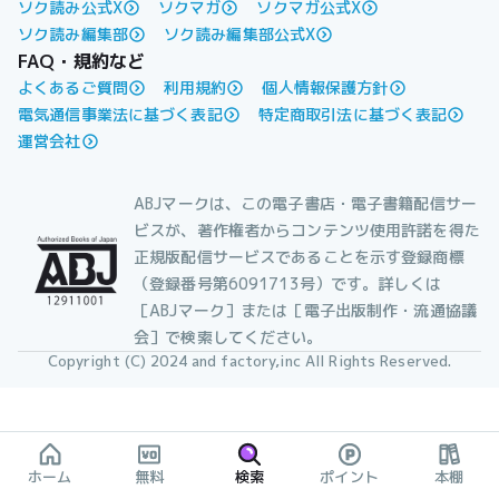
ソク読み公式X
ソクマガ
ソクマガ公式X
ソク読み編集部
ソク読み編集部公式X
FAQ・規約など
よくあるご質問
利用規約
個人情報保護方針
電気通信事業法に基づく表記
特定商取引法に基づく表記
運営会社
ABJマークは、この電子書店・電子書籍配信サー
ビスが、著作権者からコンテンツ使用許諾を得た
正規版配信サービスであることを示す登録商標
（登録番号第6091713号）です。詳しくは
［ABJマーク］または［電子出版制作・流通協議
会］で検索してください。
Copyright (C) 2024 and factory,inc All Rights Reserved.
ホーム
無料
検索
ポイント
本棚