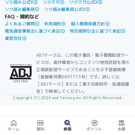
ソク読み公式X
ソクマガ
ソクマガ公式X
ソク読み編集部
ソク読み編集部公式X
FAQ・規約など
よくあるご質問
利用規約
個人情報保護方針
電気通信事業法に基づく表記
特定商取引法に基づく表記
運営会社
ABJマークは、この電子書店・電子書籍配信サー
ビスが、著作権者からコンテンツ使用許諾を得た
正規版配信サービスであることを示す登録商標
（登録番号第6091713号）です。詳しくは
［ABJマーク］または［電子出版制作・流通協議
会］で検索してください。
Copyright (C) 2024 and factory,inc All Rights Reserved.
ホーム
無料
検索
ポイント
本棚