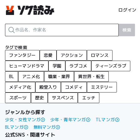
ログイン
検索
タグで検索
ファンタジー
恋愛
アクション
ロマンス
ヒューマンドラマ
学園
ラブコメ
ティーンズラブ
BL
アニメ化
職業・業界
異世界・転生
メディア化
殿堂入り
コメディ
ミステリー
スポーツ
歴史
サスペンス
エッチ
ジャンルから探す
少女・女性マンガ
少年・青年マンガ
TLマンガ
BLマンガ
無料マンガ
公式SNS・関連サイト