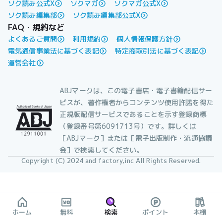
ソク読み公式X
ソクマガ
ソクマガ公式X
ソク読み編集部
ソク読み編集部公式X
FAQ・規約など
よくあるご質問
利用規約
個人情報保護方針
電気通信事業法に基づく表記
特定商取引法に基づく表記
運営会社
ABJマークは、この電子書店・電子書籍配信サー
ビスが、著作権者からコンテンツ使用許諾を得た
正規版配信サービスであることを示す登録商標
（登録番号第6091713号）です。詳しくは
［ABJマーク］または［電子出版制作・流通協議
会］で検索してください。
Copyright (C) 2024 and factory,inc All Rights Reserved.
ホーム
無料
検索
ポイント
本棚