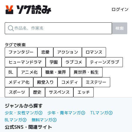
ログイン
検索
タグで検索
ファンタジー
恋愛
アクション
ロマンス
ヒューマンドラマ
学園
ラブコメ
ティーンズラブ
BL
アニメ化
職業・業界
異世界・転生
メディア化
殿堂入り
コメディ
ミステリー
スポーツ
歴史
サスペンス
エッチ
ジャンルから探す
少女・女性マンガ
少年・青年マンガ
TLマンガ
BLマンガ
無料マンガ
公式SNS・関連サイト