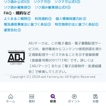
ソク読み公式X
ソクマガ
ソクマガ公式X
ソク読み編集部
ソク読み編集部公式X
FAQ・規約など
よくあるご質問
利用規約
個人情報保護方針
電気通信事業法に基づく表記
特定商取引法に基づく表記
運営会社
ABJマークは、この電子書店・電子書籍配信サー
ビスが、著作権者からコンテンツ使用許諾を得た
正規版配信サービスであることを示す登録商標
（登録番号第6091713号）です。詳しくは
［ABJマーク］または［電子出版制作・流通協議
会］で検索してください。
Copyright (C) 2024 and factory,inc All Rights Reserved.
ホーム
無料
検索
ポイント
本棚