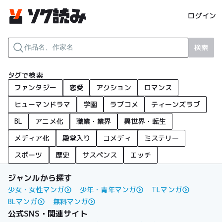
ログイン
検索
タグで検索
ファンタジー
恋愛
アクション
ロマンス
ヒューマンドラマ
学園
ラブコメ
ティーンズラブ
BL
アニメ化
職業・業界
異世界・転生
メディア化
殿堂入り
コメディ
ミステリー
スポーツ
歴史
サスペンス
エッチ
ジャンルから探す
少女・女性マンガ
少年・青年マンガ
TLマンガ
BLマンガ
無料マンガ
公式SNS・関連サイト