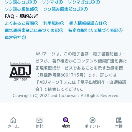
ソク読み公式X
ソクマガ
ソクマガ公式X
ソク読み編集部
ソク読み編集部公式X
FAQ・規約など
よくあるご質問
利用規約
個人情報保護方針
電気通信事業法に基づく表記
特定商取引法に基づく表記
運営会社
ABJマークは、この電子書店・電子書籍配信サー
ビスが、著作権者からコンテンツ使用許諾を得た
正規版配信サービスであることを示す登録商標
（登録番号第6091713号）です。詳しくは
［ABJマーク］または［電子出版制作・流通協議
会］で検索してください。
Copyright (C) 2024 and factory,inc All Rights Reserved.
ホーム
無料
検索
ポイント
本棚