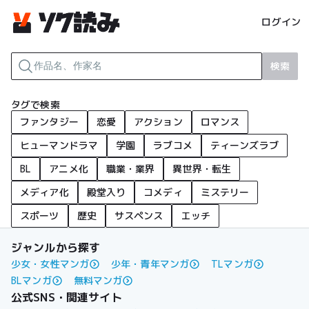
ログイン
検索
タグで検索
ファンタジー
恋愛
アクション
ロマンス
ヒューマンドラマ
学園
ラブコメ
ティーンズラブ
BL
アニメ化
職業・業界
異世界・転生
メディア化
殿堂入り
コメディ
ミステリー
スポーツ
歴史
サスペンス
エッチ
ジャンルから探す
少女・女性マンガ
少年・青年マンガ
TLマンガ
BLマンガ
無料マンガ
公式SNS・関連サイト