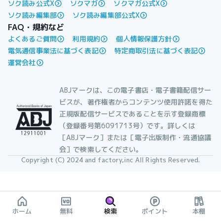
ソク読み公式X
ソクマガ
ソクマガ公式X
ソク読み編集部
ソク読み編集部公式X
FAQ・規約など
よくあるご質問
利用規約
個人情報保護方針
電気通信事業法に基づく表記
特定商取引法に基づく表記
運営会社
ABJマークは、この電子書店・電子書籍配信サー
ビスが、著作権者からコンテンツ使用許諾を得た
正規版配信サービスであることを示す登録商標
（登録番号第6091713号）です。詳しくは
［ABJマーク］または［電子出版制作・流通協議
会］で検索してください。
Copyright (C) 2024 and factory,inc All Rights Reserved.
ホーム
無料
検索
ポイント
本棚