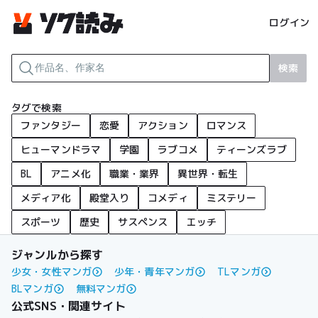
ログイン
検索
タグで検索
ファンタジー
恋愛
アクション
ロマンス
ヒューマンドラマ
学園
ラブコメ
ティーンズラブ
BL
アニメ化
職業・業界
異世界・転生
メディア化
殿堂入り
コメディ
ミステリー
スポーツ
歴史
サスペンス
エッチ
ジャンルから探す
少女・女性マンガ
少年・青年マンガ
TLマンガ
BLマンガ
無料マンガ
公式SNS・関連サイト