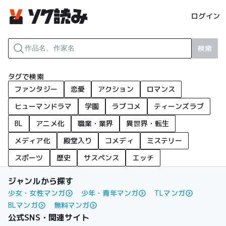
ログイン
検索
タグで検索
ファンタジー
恋愛
アクション
ロマンス
ヒューマンドラマ
学園
ラブコメ
ティーンズラブ
BL
アニメ化
職業・業界
異世界・転生
メディア化
殿堂入り
コメディ
ミステリー
スポーツ
歴史
サスペンス
エッチ
ジャンルから探す
少女・女性マンガ
少年・青年マンガ
TLマンガ
BLマンガ
無料マンガ
公式SNS・関連サイト