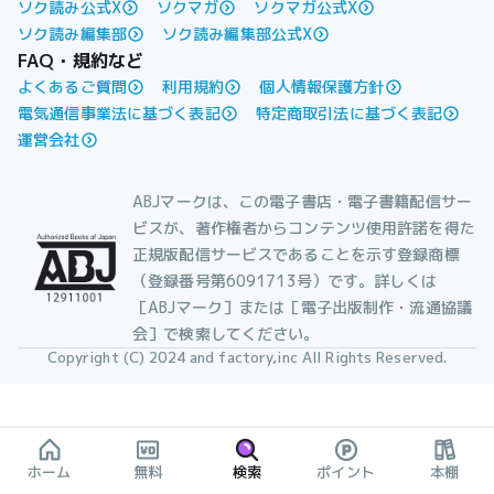
ソク読み公式X
ソクマガ
ソクマガ公式X
ソク読み編集部
ソク読み編集部公式X
FAQ・規約など
よくあるご質問
利用規約
個人情報保護方針
電気通信事業法に基づく表記
特定商取引法に基づく表記
運営会社
ABJマークは、この電子書店・電子書籍配信サー
ビスが、著作権者からコンテンツ使用許諾を得た
正規版配信サービスであることを示す登録商標
（登録番号第6091713号）です。詳しくは
［ABJマーク］または［電子出版制作・流通協議
会］で検索してください。
Copyright (C) 2024 and factory,inc All Rights Reserved.
ホーム
無料
検索
ポイント
本棚