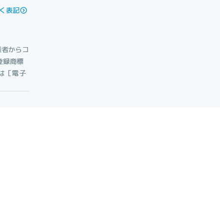
く表記
権者からコ
登録商標
たは［電子