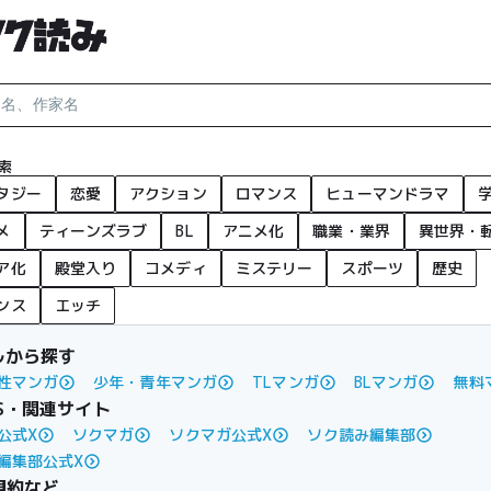
索
タジー
恋愛
アクション
ロマンス
ヒューマンドラマ
メ
ティーンズラブ
BL
アニメ化
職業・業界
異世界・
ア化
殿堂入り
コメディ
ミステリー
スポーツ
歴史
ンス
エッチ
ルから探す
性マンガ
少年・青年マンガ
TLマンガ
BLマンガ
無料
S・関連サイト
公式X
ソクマガ
ソクマガ公式X
ソク読み編集部
編集部公式X
規約など