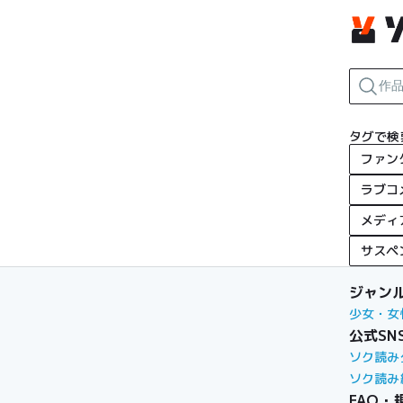
タグで検
ファン
ラブコ
メディ
サスペ
ジャン
少女・女
公式SN
ソク読み
ソク読み
FAQ・