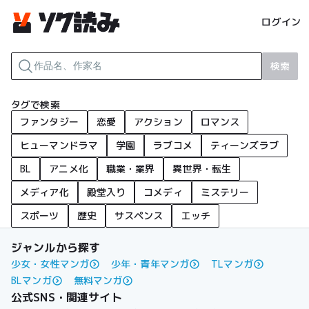
ログイン
検索
タグで検索
ファンタジー
恋愛
アクション
ロマンス
ヒューマンドラマ
学園
ラブコメ
ティーンズラブ
BL
アニメ化
職業・業界
異世界・転生
メディア化
殿堂入り
コメディ
ミステリー
スポーツ
歴史
サスペンス
エッチ
ジャンルから探す
少女・女性マンガ
少年・青年マンガ
TLマンガ
BLマンガ
無料マンガ
公式SNS・関連サイト