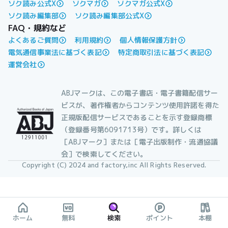
ソク読み公式X
ソクマガ
ソクマガ公式X
ソク読み編集部
ソク読み編集部公式X
FAQ・規約など
よくあるご質問
利用規約
個人情報保護方針
電気通信事業法に基づく表記
特定商取引法に基づく表記
運営会社
ABJマークは、この電子書店・電子書籍配信サー
ビスが、著作権者からコンテンツ使用許諾を得た
正規版配信サービスであることを示す登録商標
（登録番号第6091713号）です。詳しくは
［ABJマーク］または［電子出版制作・流通協議
会］で検索してください。
Copyright (C) 2024 and factory,inc All Rights Reserved.
ホーム
無料
検索
ポイント
本棚