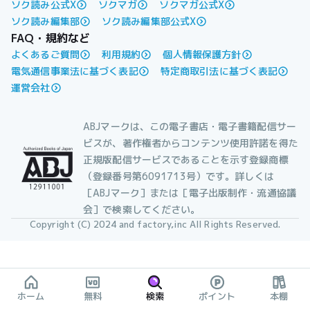
ソク読み公式X
ソクマガ
ソクマガ公式X
ソク読み編集部
ソク読み編集部公式X
FAQ・規約など
よくあるご質問
利用規約
個人情報保護方針
電気通信事業法に基づく表記
特定商取引法に基づく表記
運営会社
ABJマークは、この電子書店・電子書籍配信サー
ビスが、著作権者からコンテンツ使用許諾を得た
正規版配信サービスであることを示す登録商標
（登録番号第6091713号）です。詳しくは
［ABJマーク］または［電子出版制作・流通協議
会］で検索してください。
Copyright (C) 2024 and factory,inc All Rights Reserved.
ホーム
無料
検索
ポイント
本棚