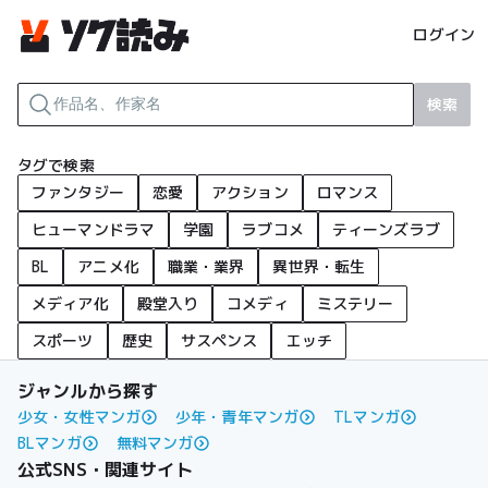
ログイン
検索
タグで検索
ファンタジー
恋愛
アクション
ロマンス
ヒューマンドラマ
学園
ラブコメ
ティーンズラブ
BL
アニメ化
職業・業界
異世界・転生
メディア化
殿堂入り
コメディ
ミステリー
スポーツ
歴史
サスペンス
エッチ
ジャンルから探す
少女・女性マンガ
少年・青年マンガ
TLマンガ
BLマンガ
無料マンガ
公式SNS・関連サイト