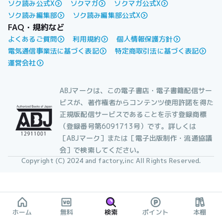
ソク読み公式X
ソクマガ
ソクマガ公式X
ソク読み編集部
ソク読み編集部公式X
FAQ・規約など
よくあるご質問
利用規約
個人情報保護方針
電気通信事業法に基づく表記
特定商取引法に基づく表記
運営会社
ABJマークは、この電子書店・電子書籍配信サー
ビスが、著作権者からコンテンツ使用許諾を得た
正規版配信サービスであることを示す登録商標
（登録番号第6091713号）です。詳しくは
［ABJマーク］または［電子出版制作・流通協議
会］で検索してください。
Copyright (C) 2024 and factory,inc All Rights Reserved.
ホーム
無料
検索
ポイント
本棚