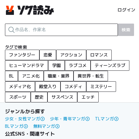
ログイン
検索
タグで検索
ファンタジー
恋愛
アクション
ロマンス
ヒューマンドラマ
学園
ラブコメ
ティーンズラブ
BL
アニメ化
職業・業界
異世界・転生
メディア化
殿堂入り
コメディ
ミステリー
スポーツ
歴史
サスペンス
エッチ
ジャンルから探す
少女・女性マンガ
少年・青年マンガ
TLマンガ
BLマンガ
無料マンガ
公式SNS・関連サイト