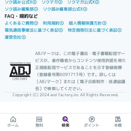
ソク読み公式X
ソクマガ
ソクマガ公式X
ソク読み編集部
ソク読み編集部公式X
FAQ・規約など
よくあるご質問
利用規約
個人情報保護方針
電気通信事業法に基づく表記
特定商取引法に基づく表記
運営会社
ABJマークは、この電子書店・電子書籍配信サー
ビスが、著作権者からコンテンツ使用許諾を得た
正規版配信サービスであることを示す登録商標
（登録番号第6091713号）です。詳しくは
［ABJマーク］または［電子出版制作・流通協議
会］で検索してください。
Copyright (C) 2024 and factory,inc All Rights Reserved.
ホーム
無料
検索
ポイント
本棚