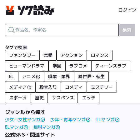
ログイン
検索
タグで検索
ファンタジー
恋愛
アクション
ロマンス
ヒューマンドラマ
学園
ラブコメ
ティーンズラブ
BL
アニメ化
職業・業界
異世界・転生
メディア化
殿堂入り
コメディ
ミステリー
スポーツ
歴史
サスペンス
エッチ
ジャンルから探す
少女・女性マンガ
少年・青年マンガ
TLマンガ
BLマンガ
無料マンガ
公式SNS・関連サイト