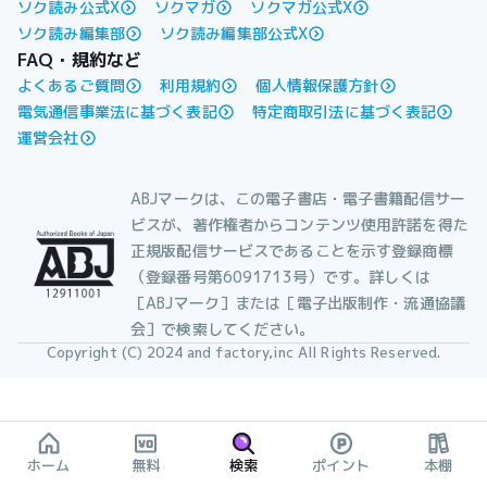
ソク読み公式X
ソクマガ
ソクマガ公式X
ソク読み編集部
ソク読み編集部公式X
FAQ・規約など
よくあるご質問
利用規約
個人情報保護方針
電気通信事業法に基づく表記
特定商取引法に基づく表記
運営会社
ABJマークは、この電子書店・電子書籍配信サー
ビスが、著作権者からコンテンツ使用許諾を得た
正規版配信サービスであることを示す登録商標
（登録番号第6091713号）です。詳しくは
［ABJマーク］または［電子出版制作・流通協議
会］で検索してください。
Copyright (C) 2024 and factory,inc All Rights Reserved.
ホーム
無料
検索
ポイント
本棚