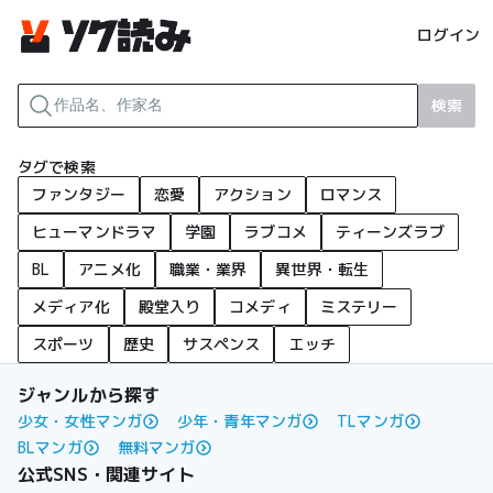
ログイン
検索
タグで検索
ファンタジー
恋愛
アクション
ロマンス
ヒューマンドラマ
学園
ラブコメ
ティーンズラブ
BL
アニメ化
職業・業界
異世界・転生
メディア化
殿堂入り
コメディ
ミステリー
スポーツ
歴史
サスペンス
エッチ
ジャンルから探す
少女・女性マンガ
少年・青年マンガ
TLマンガ
BLマンガ
無料マンガ
公式SNS・関連サイト