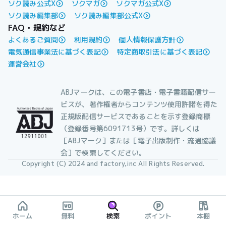
ソク読み公式X
ソクマガ
ソクマガ公式X
ソク読み編集部
ソク読み編集部公式X
FAQ・規約など
よくあるご質問
利用規約
個人情報保護方針
電気通信事業法に基づく表記
特定商取引法に基づく表記
運営会社
ABJマークは、この電子書店・電子書籍配信サー
ビスが、著作権者からコンテンツ使用許諾を得た
正規版配信サービスであることを示す登録商標
（登録番号第6091713号）です。詳しくは
［ABJマーク］または［電子出版制作・流通協議
会］で検索してください。
Copyright (C) 2024 and factory,inc All Rights Reserved.
ホーム
無料
検索
ポイント
本棚