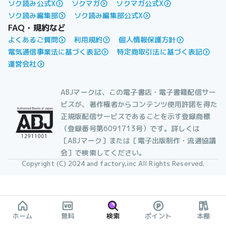
ソク読み公式X
ソクマガ
ソクマガ公式X
ソク読み編集部
ソク読み編集部公式X
FAQ・規約など
よくあるご質問
利用規約
個人情報保護方針
電気通信事業法に基づく表記
特定商取引法に基づく表記
運営会社
ABJマークは、この電子書店・電子書籍配信サー
ビスが、著作権者からコンテンツ使用許諾を得た
正規版配信サービスであることを示す登録商標
（登録番号第6091713号）です。詳しくは
［ABJマーク］または［電子出版制作・流通協議
会］で検索してください。
Copyright (C) 2024 and factory,inc All Rights Reserved.
ホーム
無料
検索
ポイント
本棚