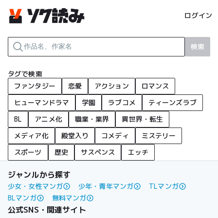
ログイン
検索
タグで検索
ファンタジー
恋愛
アクション
ロマンス
ヒューマンドラマ
学園
ラブコメ
ティーンズラブ
BL
アニメ化
職業・業界
異世界・転生
メディア化
殿堂入り
コメディ
ミステリー
スポーツ
歴史
サスペンス
エッチ
ジャンルから探す
少女・女性マンガ
少年・青年マンガ
TLマンガ
BLマンガ
無料マンガ
公式SNS・関連サイト