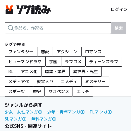
ログイン
検索
タグで検索
ファンタジー
恋愛
アクション
ロマンス
ヒューマンドラマ
学園
ラブコメ
ティーンズラブ
BL
アニメ化
職業・業界
異世界・転生
メディア化
殿堂入り
コメディ
ミステリー
スポーツ
歴史
サスペンス
エッチ
ジャンルから探す
少女・女性マンガ
少年・青年マンガ
TLマンガ
BLマンガ
無料マンガ
公式SNS・関連サイト