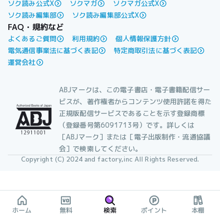
ソク読み公式X
ソクマガ
ソクマガ公式X
ソク読み編集部
ソク読み編集部公式X
FAQ・規約など
よくあるご質問
利用規約
個人情報保護方針
電気通信事業法に基づく表記
特定商取引法に基づく表記
運営会社
ABJマークは、この電子書店・電子書籍配信サー
ビスが、著作権者からコンテンツ使用許諾を得た
正規版配信サービスであることを示す登録商標
（登録番号第6091713号）です。詳しくは
［ABJマーク］または［電子出版制作・流通協議
会］で検索してください。
Copyright (C) 2024 and factory,inc All Rights Reserved.
ホーム
無料
検索
ポイント
本棚