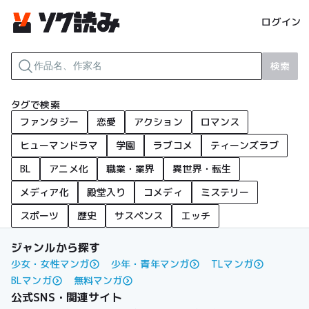
ログイン
検索
タグで検索
ファンタジー
恋愛
アクション
ロマンス
ヒューマンドラマ
学園
ラブコメ
ティーンズラブ
BL
アニメ化
職業・業界
異世界・転生
メディア化
殿堂入り
コメディ
ミステリー
スポーツ
歴史
サスペンス
エッチ
ジャンルから探す
少女・女性マンガ
少年・青年マンガ
TLマンガ
BLマンガ
無料マンガ
公式SNS・関連サイト