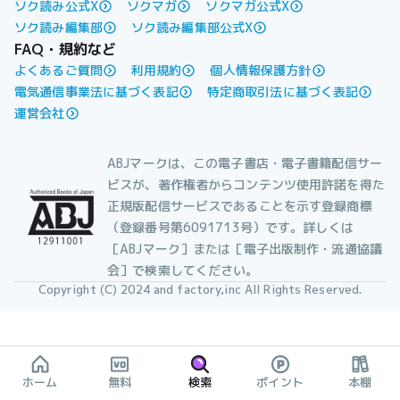
ソク読み公式X
ソクマガ
ソクマガ公式X
ソク読み編集部
ソク読み編集部公式X
FAQ・規約など
よくあるご質問
利用規約
個人情報保護方針
電気通信事業法に基づく表記
特定商取引法に基づく表記
運営会社
ABJマークは、この電子書店・電子書籍配信サー
ビスが、著作権者からコンテンツ使用許諾を得た
正規版配信サービスであることを示す登録商標
（登録番号第6091713号）です。詳しくは
［ABJマーク］または［電子出版制作・流通協議
会］で検索してください。
Copyright (C) 2024 and factory,inc All Rights Reserved.
ホーム
無料
検索
ポイント
本棚