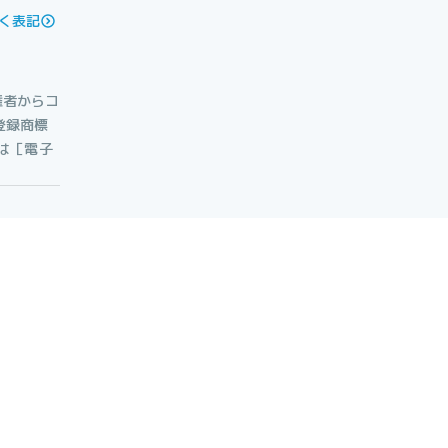
く表記
権者からコ
登録商標
たは［電子