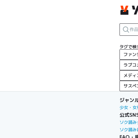
タグで検
ファン
ラブコ
メディ
サスペ
ジャン
少女・女
公式SN
ソク読み
ソク読み
FAQ・