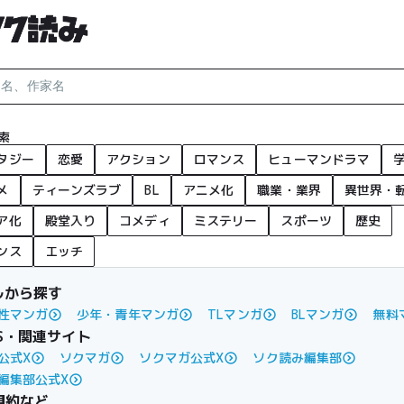
索
タジー
恋愛
アクション
ロマンス
ヒューマンドラマ
メ
ティーンズラブ
BL
アニメ化
職業・業界
異世界・
ア化
殿堂入り
コメディ
ミステリー
スポーツ
歴史
ンス
エッチ
ルから探す
性マンガ
少年・青年マンガ
TLマンガ
BLマンガ
無料
S・関連サイト
公式X
ソクマガ
ソクマガ公式X
ソク読み編集部
編集部公式X
規約など