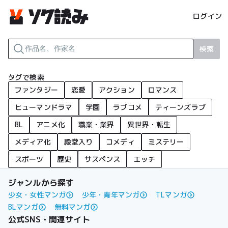
ログイン
検索
タグで検索
ファンタジー
恋愛
アクション
ロマンス
ヒューマンドラマ
学園
ラブコメ
ティーンズラブ
BL
アニメ化
職業・業界
異世界・転生
メディア化
殿堂入り
コメディ
ミステリー
スポーツ
歴史
サスペンス
エッチ
ジャンルから探す
少女・女性マンガ
少年・青年マンガ
TLマンガ
BLマンガ
無料マンガ
公式SNS・関連サイト