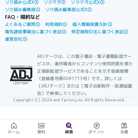
ソク読み公式X
ソクマガ
ソクマガ公式X
ソク読み編集部
ソク読み編集部公式X
FAQ・規約など
よくあるご質問
利用規約
個人情報保護方針
電気通信事業法に基づく表記
特定商取引法に基づく表記
運営会社
ABJマークは、この電子書店・電子書籍配信サー
ビスが、著作権者からコンテンツ使用許諾を得た
正規版配信サービスであることを示す登録商標
（登録番号第6091713号）です。詳しくは
［ABJマーク］または［電子出版制作・流通協議
会］で検索してください。
Copyright (C) 2024 and factory,inc All Rights Reserved.
ホーム
無料
検索
ポイント
本棚