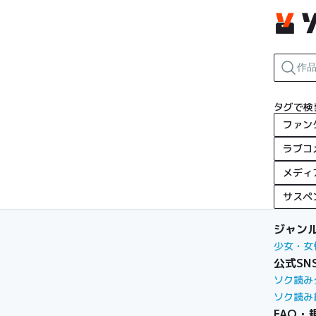
タグで検
ファン
ラブコ
メディ
サスペ
ジャン
少女・女
公式SN
ソク読み
ソク読み
FAQ・