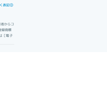
く表記
権者からコ
登録商標
たは［電子