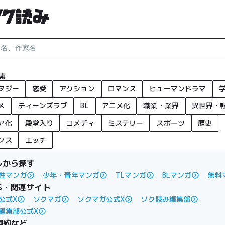
索
タジー
恋愛
アクション
ロマンス
ヒューマンドラマ
メ
ティーンズラブ
BL
アニメ化
職業・業界
異世界・
ア化
殿堂入り
コメディ
ミステリー
スポーツ
歴史
ンス
エッチ
ルから探す
性マンガ
少年・青年マンガ
TLマンガ
BLマンガ
無料
S・関連サイト
公式X
ソクマガ
ソクマガ公式X
ソク読み編集部
編集部公式X
規約など