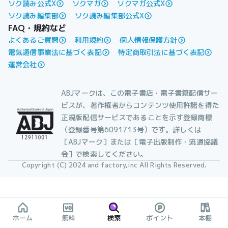
ソク読み公式X
ソクマガ
ソクマガ公式X
ソク読み編集部
ソク読み編集部公式X
FAQ・規約など
よくあるご質問
利用規約
個人情報保護方針
電気通信事業法に基づく表記
特定商取引法に基づく表記
運営会社
ABJマークは、この電子書店・電子書籍配信サー
ビスが、著作権者からコンテンツ使用許諾を得た
正規版配信サービスであることを示す登録商標
（登録番号第6091713号）です。詳しくは
［ABJマーク］または［電子出版制作・流通協議
会］で検索してください。
Copyright (C) 2024 and factory,inc All Rights Reserved.
ホーム
無料
検索
ポイント
本棚