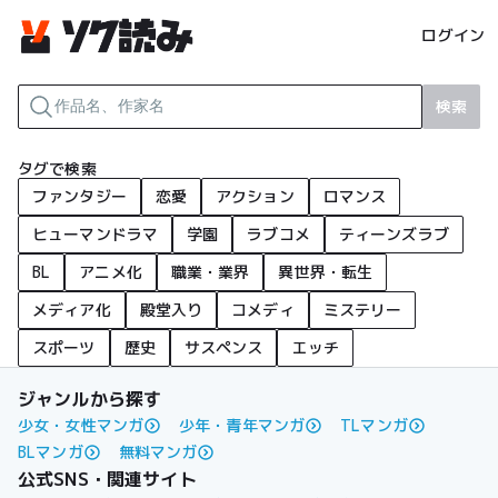
ログイン
検索
タグで検索
ファンタジー
恋愛
アクション
ロマンス
ヒューマンドラマ
学園
ラブコメ
ティーンズラブ
BL
アニメ化
職業・業界
異世界・転生
メディア化
殿堂入り
コメディ
ミステリー
スポーツ
歴史
サスペンス
エッチ
ジャンルから探す
少女・女性マンガ
少年・青年マンガ
TLマンガ
BLマンガ
無料マンガ
公式SNS・関連サイト