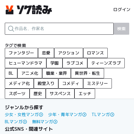
ログイン
検索
タグで検索
ファンタジー
恋愛
アクション
ロマンス
ヒューマンドラマ
学園
ラブコメ
ティーンズラブ
BL
アニメ化
職業・業界
異世界・転生
メディア化
殿堂入り
コメディ
ミステリー
スポーツ
歴史
サスペンス
エッチ
ジャンルから探す
少女・女性マンガ
少年・青年マンガ
TLマンガ
BLマンガ
無料マンガ
公式SNS・関連サイト