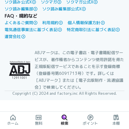
ソク読み公式X
ソクマガ
ソクマガ公式X
ソク読み編集部
ソク読み編集部公式X
FAQ・規約など
よくあるご質問
利用規約
個人情報保護方針
電気通信事業法に基づく表記
特定商取引法に基づく表記
運営会社
ABJマークは、この電子書店・電子書籍配信サー
ビスが、著作権者からコンテンツ使用許諾を得た
正規版配信サービスであることを示す登録商標
（登録番号第6091713号）です。詳しくは
［ABJマーク］または［電子出版制作・流通協議
会］で検索してください。
Copyright (C) 2024 and factory,inc All Rights Reserved.
ホーム
無料
検索
ポイント
本棚