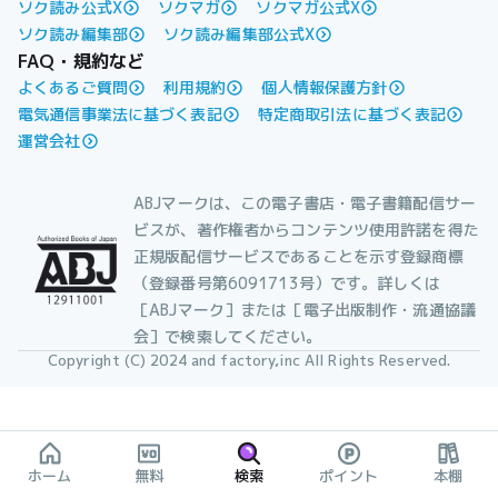
ソク読み公式X
ソクマガ
ソクマガ公式X
ソク読み編集部
ソク読み編集部公式X
FAQ・規約など
よくあるご質問
利用規約
個人情報保護方針
電気通信事業法に基づく表記
特定商取引法に基づく表記
運営会社
ABJマークは、この電子書店・電子書籍配信サー
ビスが、著作権者からコンテンツ使用許諾を得た
正規版配信サービスであることを示す登録商標
（登録番号第6091713号）です。詳しくは
［ABJマーク］または［電子出版制作・流通協議
会］で検索してください。
Copyright (C) 2024 and factory,inc All Rights Reserved.
ホーム
無料
検索
ポイント
本棚