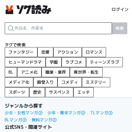
ログイン
検索
タグで検索
ファンタジー
恋愛
アクション
ロマンス
ヒューマンドラマ
学園
ラブコメ
ティーンズラブ
BL
アニメ化
職業・業界
異世界・転生
メディア化
殿堂入り
コメディ
ミステリー
スポーツ
歴史
サスペンス
エッチ
ジャンルから探す
少女・女性マンガ
少年・青年マンガ
TLマンガ
BLマンガ
無料マンガ
公式SNS・関連サイト