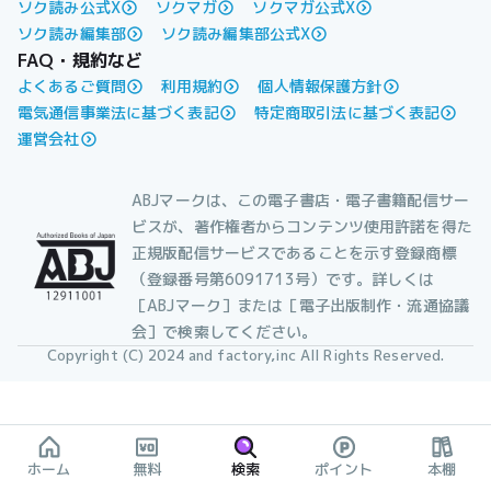
ソク読み公式X
ソクマガ
ソクマガ公式X
ソク読み編集部
ソク読み編集部公式X
FAQ・規約など
よくあるご質問
利用規約
個人情報保護方針
電気通信事業法に基づく表記
特定商取引法に基づく表記
運営会社
ABJマークは、この電子書店・電子書籍配信サー
ビスが、著作権者からコンテンツ使用許諾を得た
正規版配信サービスであることを示す登録商標
（登録番号第6091713号）です。詳しくは
［ABJマーク］または［電子出版制作・流通協議
会］で検索してください。
Copyright (C) 2024 and factory,inc All Rights Reserved.
ホーム
無料
検索
ポイント
本棚