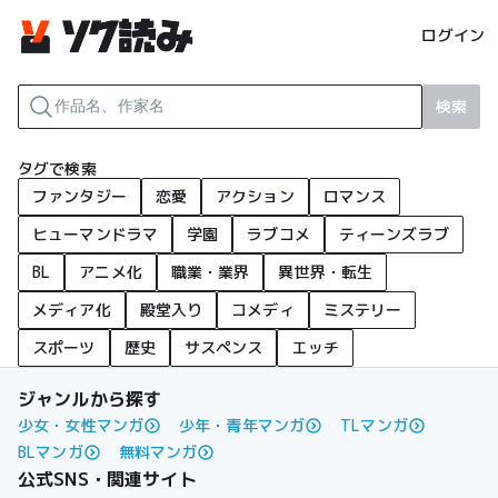
ログイン
検索
タグで検索
ファンタジー
恋愛
アクション
ロマンス
ヒューマンドラマ
学園
ラブコメ
ティーンズラブ
BL
アニメ化
職業・業界
異世界・転生
メディア化
殿堂入り
コメディ
ミステリー
スポーツ
歴史
サスペンス
エッチ
ジャンルから探す
少女・女性マンガ
少年・青年マンガ
TLマンガ
BLマンガ
無料マンガ
公式SNS・関連サイト