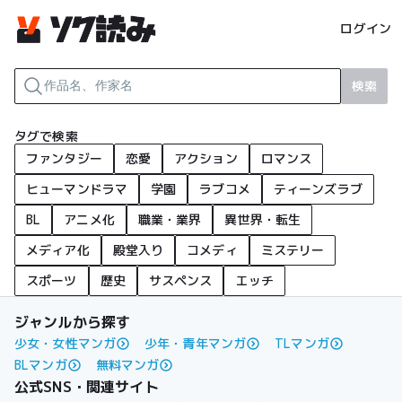
ログイン
検索
タグで検索
ファンタジー
恋愛
アクション
ロマンス
ヒューマンドラマ
学園
ラブコメ
ティーンズラブ
BL
アニメ化
職業・業界
異世界・転生
メディア化
殿堂入り
コメディ
ミステリー
スポーツ
歴史
サスペンス
エッチ
ジャンルから探す
少女・女性マンガ
少年・青年マンガ
TLマンガ
BLマンガ
無料マンガ
公式SNS・関連サイト