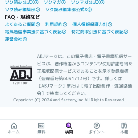
ソク読み公式X
ソクマガ
ソクマガ公式X
ソク読み編集部
ソク読み編集部公式X
FAQ・規約など
よくあるご質問
利用規約
個人情報保護方針
電気通信事業法に基づく表記
特定商取引法に基づく表記
運営会社
ABJマークは、この電子書店・電子書籍配信サー
ビスが、著作権者からコンテンツ使用許諾を得た
正規版配信サービスであることを示す登録商標
（登録番号第6091713号）です。詳しくは
［ABJマーク］または［電子出版制作・流通協議
会］で検索してください。
Copyright (C) 2024 and factory,inc All Rights Reserved.
ホーム
無料
検索
ポイント
本棚