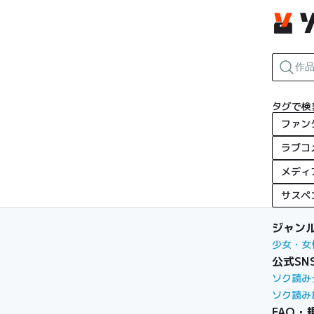
タグで検
ファン
ラブコ
メディ
サスペ
ジャン
少女・女
公式SN
ソク読み
ソク読み
FAQ・