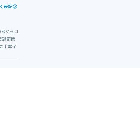
く表記
権者からコ
登録商標
たは［電子