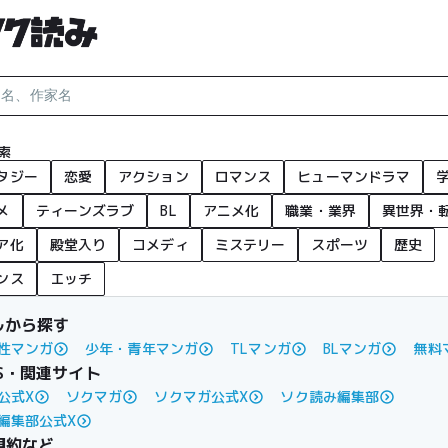
索
タジー
恋愛
アクション
ロマンス
ヒューマンドラマ
メ
ティーンズラブ
BL
アニメ化
職業・業界
異世界・
ア化
殿堂入り
コメディ
ミステリー
スポーツ
歴史
ンス
エッチ
ルから探す
性マンガ
少年・青年マンガ
TLマンガ
BLマンガ
無料
S・関連サイト
公式X
ソクマガ
ソクマガ公式X
ソク読み編集部
編集部公式X
規約など