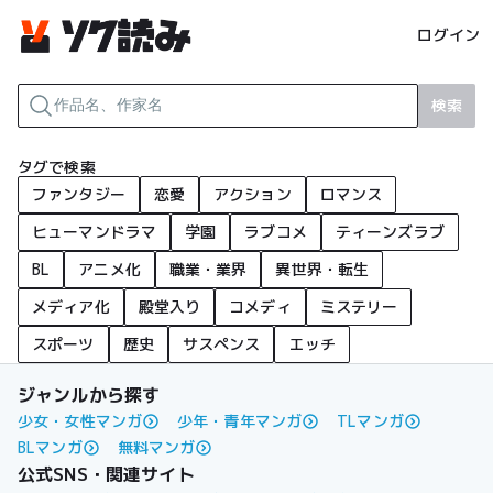
ログイン
検索
タグで検索
ファンタジー
恋愛
アクション
ロマンス
ヒューマンドラマ
学園
ラブコメ
ティーンズラブ
BL
アニメ化
職業・業界
異世界・転生
メディア化
殿堂入り
コメディ
ミステリー
スポーツ
歴史
サスペンス
エッチ
ジャンルから探す
少女・女性マンガ
少年・青年マンガ
TLマンガ
BLマンガ
無料マンガ
公式SNS・関連サイト