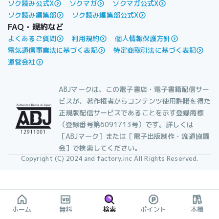
ソク読み公式X
ソクマガ
ソクマガ公式X
ソク読み編集部
ソク読み編集部公式X
FAQ・規約など
よくあるご質問
利用規約
個人情報保護方針
電気通信事業法に基づく表記
特定商取引法に基づく表記
運営会社
ABJマークは、この電子書店・電子書籍配信サー
ビスが、著作権者からコンテンツ使用許諾を得た
正規版配信サービスであることを示す登録商標
（登録番号第6091713号）です。詳しくは
［ABJマーク］または［電子出版制作・流通協議
会］で検索してください。
Copyright (C) 2024 and factory,inc All Rights Reserved.
ホーム
無料
検索
ポイント
本棚