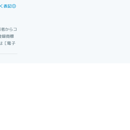
く表記
権者からコ
登録商標
たは［電子