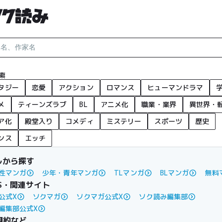
索
タジー
恋愛
アクション
ロマンス
ヒューマンドラマ
メ
ティーンズラブ
BL
アニメ化
職業・業界
異世界・
ア化
殿堂入り
コメディ
ミステリー
スポーツ
歴史
ンス
エッチ
ルから探す
性マンガ
少年・青年マンガ
TLマンガ
BLマンガ
無料
S・関連サイト
公式X
ソクマガ
ソクマガ公式X
ソク読み編集部
編集部公式X
規約など