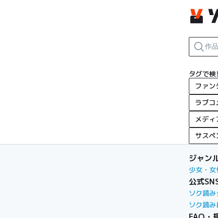
タグで検
ファン
ラブコ
メディ
サスペ
ジャン
少女・女
公式SN
ソク読み
ソク読み
FAQ・