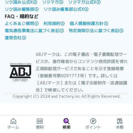
ソク読み公式X
ソクマガ
ソクマガ公式X
ソク読み編集部
ソク読み編集部公式X
FAQ・規約など
よくあるご質問
利用規約
個人情報保護方針
電気通信事業法に基づく表記
特定商取引法に基づく表記
運営会社
ABJマークは、この電子書店・電子書籍配信サー
ビスが、著作権者からコンテンツ使用許諾を得た
正規版配信サービスであることを示す登録商標
（登録番号第6091713号）です。詳しくは
［ABJマーク］または［電子出版制作・流通協議
会］で検索してください。
Copyright (C) 2024 and factory,inc All Rights Reserved.
ホーム
無料
検索
ポイント
本棚