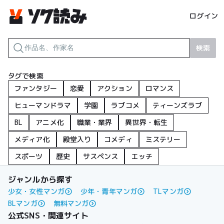
ログイン
検索
タグで検索
ファンタジー
恋愛
アクション
ロマンス
ヒューマンドラマ
学園
ラブコメ
ティーンズラブ
BL
アニメ化
職業・業界
異世界・転生
メディア化
殿堂入り
コメディ
ミステリー
スポーツ
歴史
サスペンス
エッチ
ジャンルから探す
少女・女性マンガ
少年・青年マンガ
TLマンガ
BLマンガ
無料マンガ
公式SNS・関連サイト