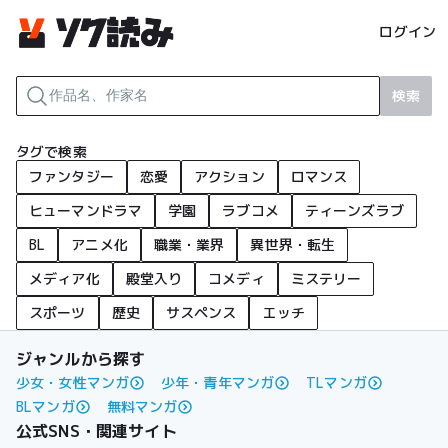
ログイン
検索
タグで検索
ファンタジー
恋愛
アクション
ロマンス
ヒューマンドラマ
学園
ラブコメ
ティーンズラブ
BL
アニメ化
職業・業界
異世界・転生
メディア化
殿堂入り
コメディ
ミステリー
スポーツ
歴史
サスペンス
エッチ
ジャンルから探す
少女・女性マンガ
少年・青年マンガ
TLマンガ
BLマンガ
無料マンガ
公式SNS・関連サイト