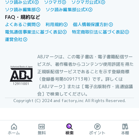
ソク読み公式X
ソクマガ
ソクマガ公式X
ソク読み編集部
ソク読み編集部公式X
FAQ・規約など
よくあるご質問
利用規約
個人情報保護方針
電気通信事業法に基づく表記
特定商取引法に基づく表記
運営会社
ABJマークは、この電子書店・電子書籍配信サー
ビスが、著作権者からコンテンツ使用許諾を得た
正規版配信サービスであることを示す登録商標
（登録番号第6091713号）です。詳しくは
［ABJマーク］または［電子出版制作・流通協議
会］で検索してください。
Copyright (C) 2024 and factory,inc All Rights Reserved.
ホーム
無料
検索
ポイント
本棚