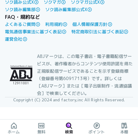
ソク読み公式X
ソクマガ
ソクマガ公式X
ソク読み編集部
ソク読み編集部公式X
FAQ・規約など
よくあるご質問
利用規約
個人情報保護方針
電気通信事業法に基づく表記
特定商取引法に基づく表記
運営会社
ABJマークは、この電子書店・電子書籍配信サー
ビスが、著作権者からコンテンツ使用許諾を得た
正規版配信サービスであることを示す登録商標
（登録番号第6091713号）です。詳しくは
［ABJマーク］または［電子出版制作・流通協議
会］で検索してください。
Copyright (C) 2024 and factory,inc All Rights Reserved.
ホーム
無料
検索
ポイント
本棚