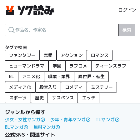
ログイン
検索
タグで検索
ファンタジー
恋愛
アクション
ロマンス
ヒューマンドラマ
学園
ラブコメ
ティーンズラブ
BL
アニメ化
職業・業界
異世界・転生
メディア化
殿堂入り
コメディ
ミステリー
スポーツ
歴史
サスペンス
エッチ
ジャンルから探す
少女・女性マンガ
少年・青年マンガ
TLマンガ
BLマンガ
無料マンガ
公式SNS・関連サイト